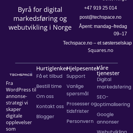
Byrå for digital
+47 919 25 014
markedsføring og
post@techspace.no
webutvikling i Norge
Åpent: mandag–fredag
09–17
Techspace.no – et søsterselskap
Squares.no
Våre
Hurtiglenker
Hjelpesenter
tjenester
Få et tilbud
Support
Digital
Fra
Bestill time
Vanlige
markedsføring
WordPress til
spørsmål
Om oss
annonse­
SEO-
strategi vi
Prosesser og
optimalisering
Kontakt oss
skaper
tidsfrister
Google
digitale
Blogger
Personvern
annonser
opplevelser
som
Webutvikling