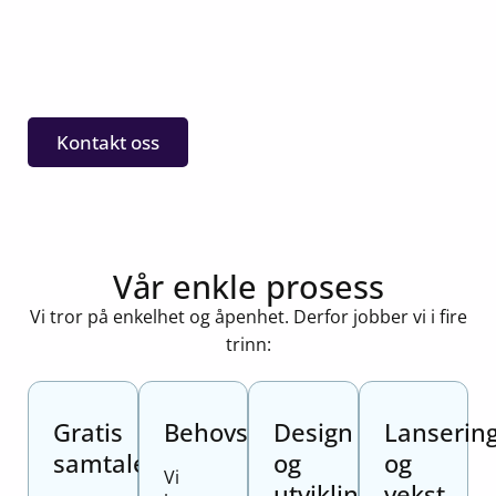
Kontakt oss
Vår enkle prosess
Vi tror på enkelhet og åpenhet. Derfor jobber vi i fire
trinn:
Gratis
Behovsanalyse
Design
Lanserin
samtale
og
og
Vi
utvikling
vekst