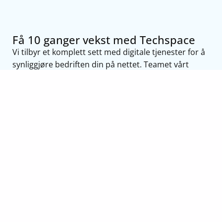
Få 10 ganger vekst med Techspace
Vi tilbyr et komplett sett med digitale tjenester for å
synliggjøre bedriften din på nettet. Teamet vårt
samarbeider med deg for å velge de riktige
tjenestene – slik at du får akkurat det du trenger.
Få en gratis konsultasjon