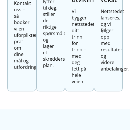
lytter
Kontakt
til deg,
oss –
Vi
Nettstedet
stiller
så
bygger
lanseres,
de
booker
nettstedet
og vi
riktige
vi en
ditt
følger
spørsmålene
uforpliktende
trinn
opp
og
prat
for
med
lager
om
trinn –
resultater
et
dine
med
og
skreddersydd
mål og
deg
videre
plan.
utfordringer.
tett på
anbefalinger.
hele
veien.